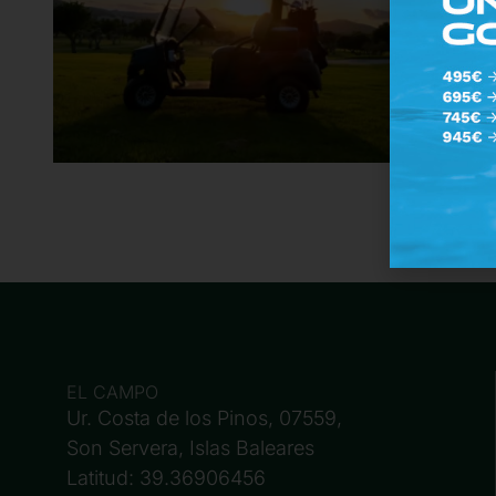
EL CAMPO
Ur. Costa de los Pinos, 07559,
Son Servera, Islas Baleares
Latitud: 39.36906456