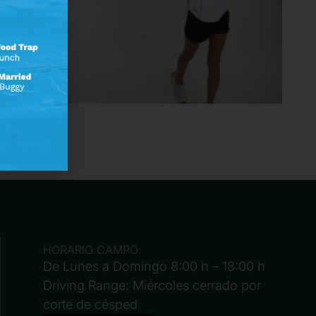
HORARIO CAMPO
De Lunes a Domingo 8:00 h – 18:00 h
Driving Range: Miércoles cerrado por
corte de césped