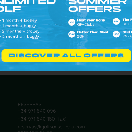
Seguir en Instagram
RESERVAS
+34 971 840 096
+34 971 840 160 (fax)
reservas@golfsonservera.com