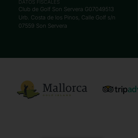
DATOS FISCALES
Club de Golf Son Servera G07049513
Urb. Costa de los Pinos, Calle Golf s/n
07559 Son Servera