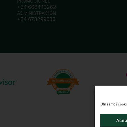
PROMOCIONES
+34 666443262
ADMINISTRACIÓN
+34 673299583
Utilizamos cooki
Acep