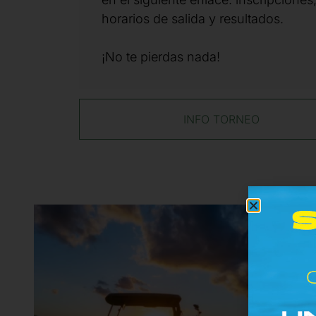
horarios de salida y resultados.
¡No te pierdas nada!
INFO TORNEO