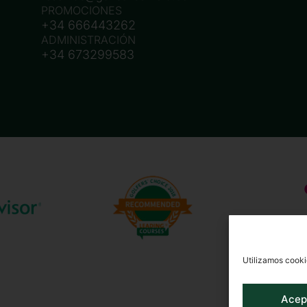
PROMOCIONES
+34 666443262
ADMINISTRACIÓN
+34 673299583
Utilizamos cooki
Acep