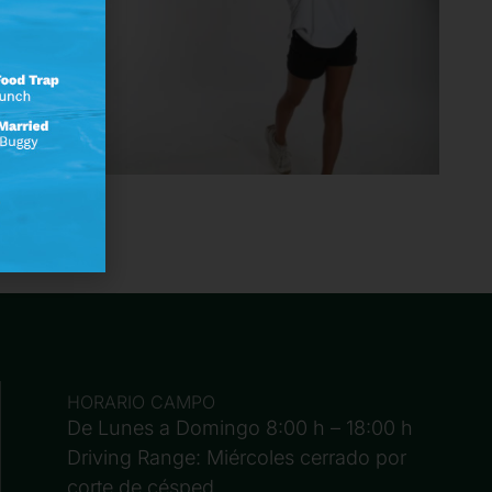
HORARIO CAMPO
De Lunes a Domingo 8:00 h – 18:00 h
Driving Range: Miércoles cerrado por
corte de césped