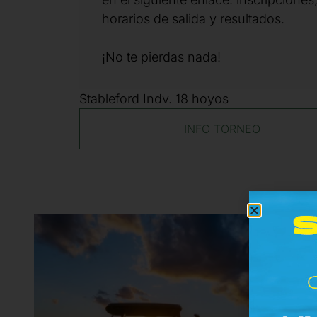
horarios de salida y resultados.
¡No te pierdas nada!
Stableford Indv. 18 hoyos
INFO TORNEO