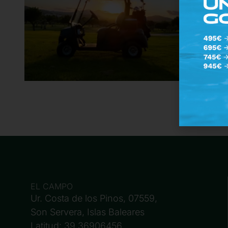
EL CAMPO
Ur. Costa de los Pinos, 07559,
Son Servera, Islas Baleares
Latitud: 39.36906456