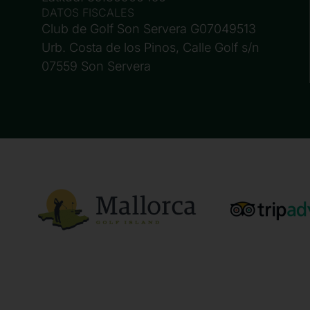
DATOS FISCALES
Club de Golf Son Servera G07049513
Urb. Costa de los Pinos, Calle Golf s/n
07559 Son Servera