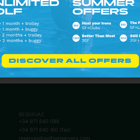
Seguir en Instagram
RESERVAS
+34 971 840 096
+34 971 840 160 (fax)
reservas@golfsonservera.com