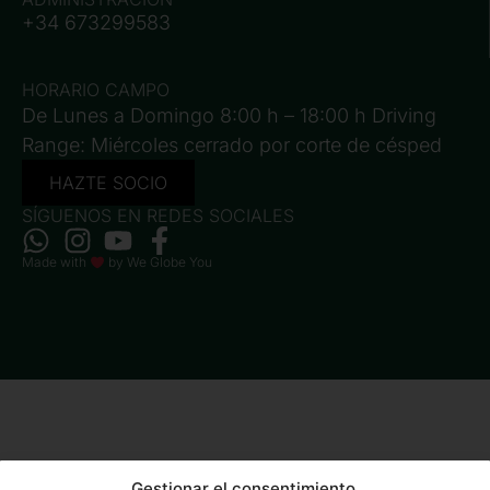
+34 673299583
HORARIO CAMPO
De Lunes a Domingo 8:00 h – 18:00 h Driving
Range: Miércoles cerrado por corte de césped
HAZTE SOCIO
SÍGUENOS EN REDES SOCIALES
Made with
by
We Globe You
Gestionar el consentimiento