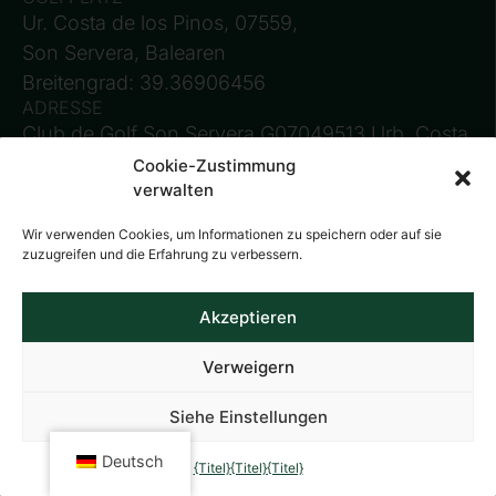
Ur. Costa de los Pinos, 07559,
Son Servera, Balearen
Breitengrad: 39.36906456
ADRESSE
Club de Golf Son Servera G07049513 Urb. Costa
de los Pinos, Calle Golf s/n 07559 Son Servera
Cookie-Zustimmung
verwalten
BUCHUNGEN
Wir verwenden Cookies, um Informationen zu speichern oder auf sie
+34 971 840 096
zuzugreifen und die Erfahrung zu verbessern.
+34 971 840 160 (Fax)
reservas@golfsonservera.com
Akzeptieren
PROMOTIONS
+34 666443262
Verweigern
VERWALTUNG
+34 673299583
Siehe Einstellungen
Deutsch
{Titel}
{Titel}
{Titel}
ÖFFNUNGSZEITEN