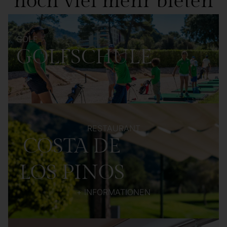
noch viel mehr bieten
GOLF
GOLFSCHULE
RESTAURANT
COSTA DE
LOS PINOS
+ INFORMATIONEN