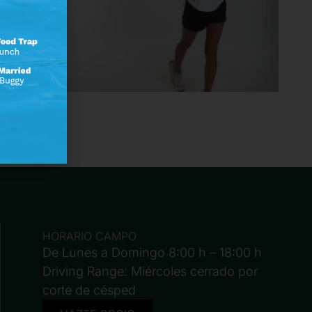
HORARIO CAMPO
De Lunes a Domingo 8:00 h – 18:00 h
Driving Range: Miércoles cerrado por
corte de césped