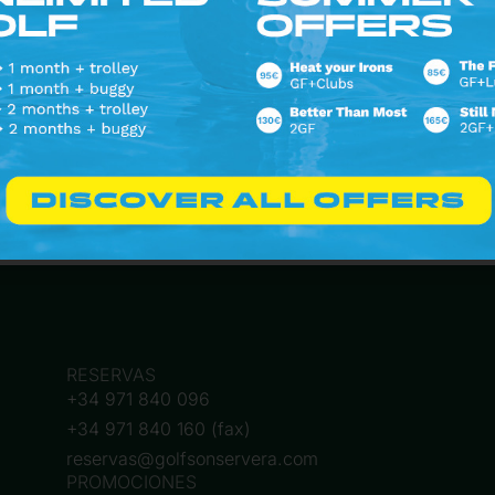
Seguir en Instagram
RESERVAS
+34 971 840 096
+34 971 840 160 (fax)
reservas@golfsonservera.com
PROMOCIONES