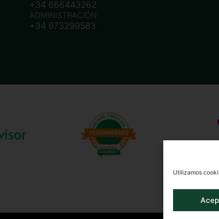
+34 666443262
ADMINISTRACIÓN
+34 673299583
Utilizamos cooki
Acep