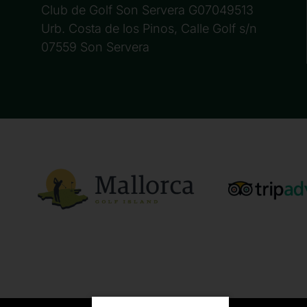
Club de Golf Son Servera G07049513
Urb. Costa de los Pinos, Calle Golf s/n
07559 Son Servera