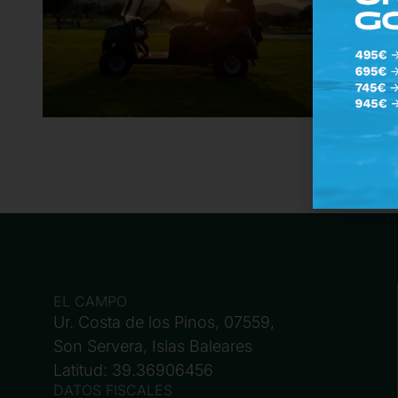
EL CAMPO
Ur. Costa de los Pinos, 07559,
Son Servera, Islas Baleares
Latitud: 39.36906456
DATOS FISCALES