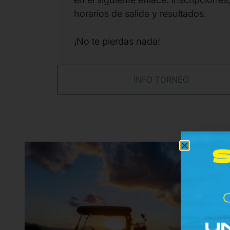
horarios de salida y resultados.
¡No te pierdas nada!
INFO TORNEO