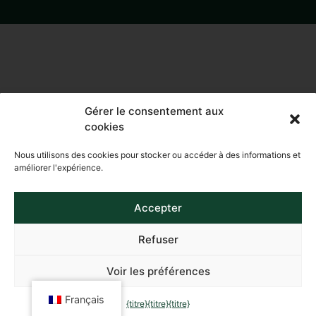
Gérer le consentement aux
cookies
Nous utilisons des cookies pour stocker ou accéder à des informations et
améliorer l'expérience.
Accepter
Refuser
Copyright © 2023 Club
Avis juridique
de Golf Son Servera. Tous
Politique de confidentialité
Voir les préférences
droits réservés.
Politique en matière de
Français
cookies
{titre}
{titre}
{titre}