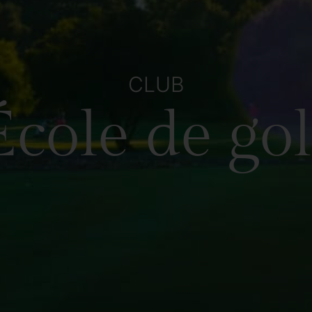
CLUB
École de gol